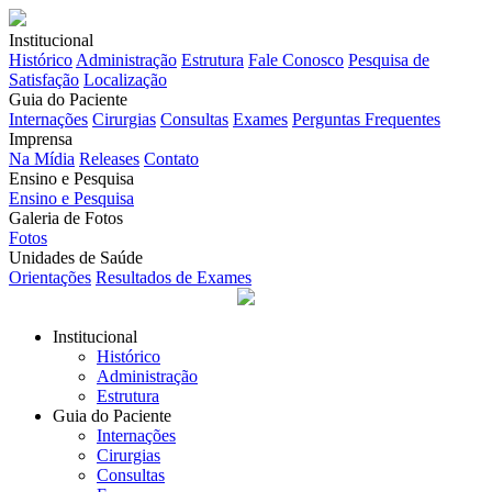
Institucional
Histórico
Administração
Estrutura
Fale Conosco
Pesquisa de
Satisfação
Localização
Guia do Paciente
Internações
Cirurgias
Consultas
Exames
Perguntas Frequentes
Imprensa
Na Mídia
Releases
Contato
Ensino e Pesquisa
Ensino e Pesquisa
Galeria de Fotos
Fotos
Unidades de Saúde
Orientações
Resultados de Exames
Institucional
Histórico
Administração
Estrutura
Guia do Paciente
Internações
Cirurgias
Consultas