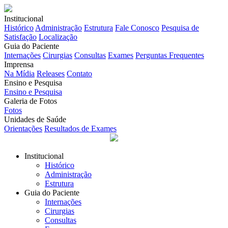
Institucional
Histórico
Administração
Estrutura
Fale Conosco
Pesquisa de
Satisfação
Localização
Guia do Paciente
Internações
Cirurgias
Consultas
Exames
Perguntas Frequentes
Imprensa
Na Mídia
Releases
Contato
Ensino e Pesquisa
Ensino e Pesquisa
Galeria de Fotos
Fotos
Unidades de Saúde
Orientações
Resultados de Exames
Institucional
Histórico
Administração
Estrutura
Guia do Paciente
Internações
Cirurgias
Consultas